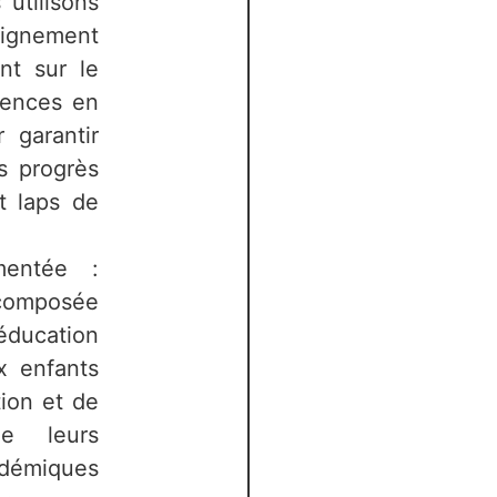
 utilisons
gnement
nt sur le
ences en
 garantir
s progrès
t laps de
mentée :
 composée
éducation
ux enfants
tion et de
ue leurs
miques