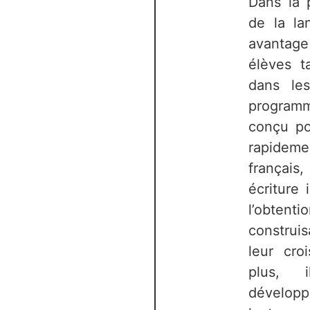
Dans la 
de la la
avantage
élèves t
dans les
programm
conçu po
rapide
françai
écriture 
l’obtenti
construi
leur cro
plus, 
dévelop