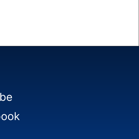
be
book