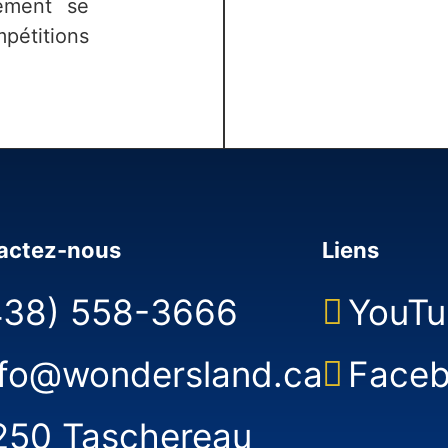
lement se
étitions
actez-nous
Liens
438) 558-3666
YouTu
nfo@wondersland.ca
Face
250 Taschereau