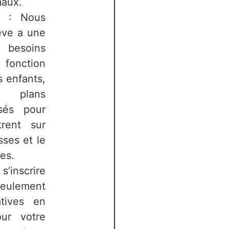
maux.
sé : Nous
ève a une
besoins
 fonction
s enfants,
 plans
isés pour
trent sur
sses et le
es.
s’inscrire
seulement
atives en
our votre