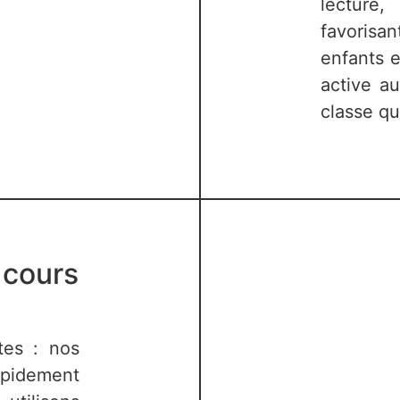
lecture,
favorisa
enfants e
active au
classe qu
 cours
tes : nos
apidement