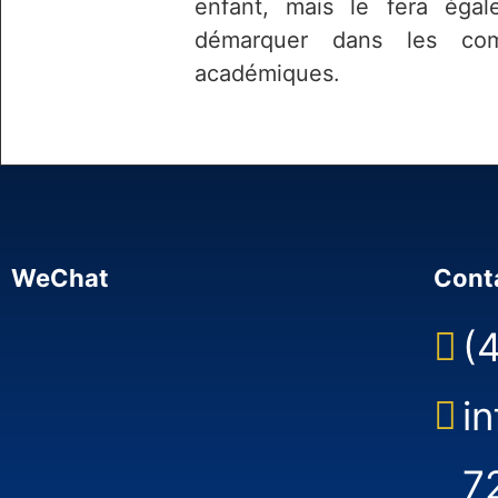
enfant, mais le fera éga
démarquer dans les comp
académiques.
WeChat
Cont
(
i
7